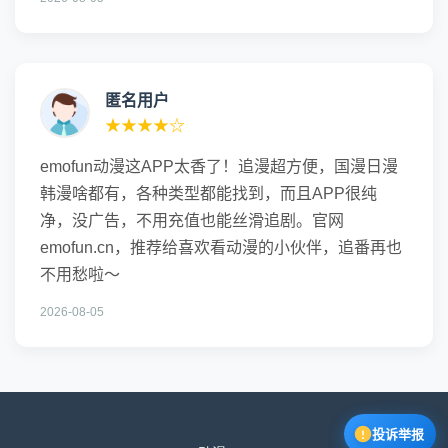
匿名用户
★★★★☆
emofun动漫这APP太香了！追漫超方便，国漫日漫
韩漫啥都有，各种类型都能找到，而且APP很纯
净，没广告，不用充值也能丝滑追剧。官网
emofun.cn，推荐给喜欢看动漫的小伙伴，追番再也
不用愁啦～
2026-08-05
投诉举报