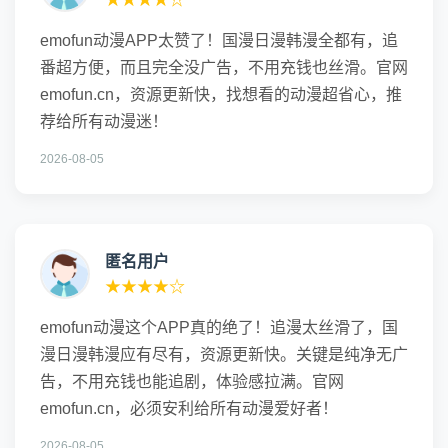
emofun动漫APP太赞了！国漫日漫韩漫全都有，追
番超方便，而且完全没广告，不用充钱也丝滑。官网
emofun.cn，资源更新快，找想看的动漫超省心，推
荐给所有动漫迷！
2026-08-05
匿名用户
★★★★☆
emofun动漫这个APP真的绝了！追漫太丝滑了，国
漫日漫韩漫应有尽有，资源更新快。关键是纯净无广
告，不用充钱也能追剧，体验感拉满。官网
emofun.cn，必须安利给所有动漫爱好者！
2026-08-05