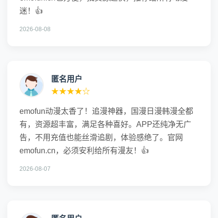
迷！👍
2026-08-08
匿名用户
★★★★☆
emofun动漫太香了！追漫神器，国漫日漫韩漫全都
有，资源超丰富，满足各种喜好。APP还纯净无广
告，不用充值也能丝滑追剧，体验感绝了。官网
emofun.cn，必须安利给所有漫友！👍
2026-08-07