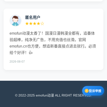
匿名用户
★★★★☆
emofun动漫太香了！国漫日漫韩漫全都有，追番体
验超棒，纯净无广告，不用充值也丝滑。官网
emofun.cn也方便，想追新番直接点进去就行。必须
给个好评！👍
2026-08-07
投诉举报
© 2022-2025 emofun动漫 ALL RIGHT RESERVED.