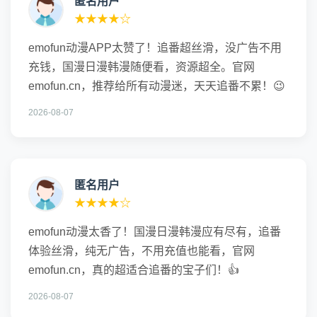
匿名用户
★★★★☆
emofun动漫APP太赞了！追番超丝滑，没广告不用
充钱，国漫日漫韩漫随便看，资源超全。官网
emofun.cn，推荐给所有动漫迷，天天追番不累！😉
2026-08-07
匿名用户
★★★★☆
emofun动漫太香了！国漫日漫韩漫应有尽有，追番
体验丝滑，纯无广告，不用充值也能看，官网
emofun.cn，真的超适合追番的宝子们！👍
2026-08-07