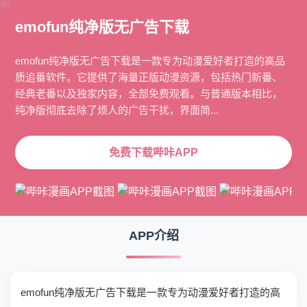
emofun纯净版无广告下载
emofun纯净版无广告下载是一款专为动漫爱好者打造的高品
质追番软件。它提供了海量正版动漫资源，包括热门新番、
经典老番以及独家内容，全部免费观看。与普通版本相比，
纯净版彻底去除了烦人的广告干扰，界面简...
免费下载哔咔APP
APP介绍
emofun纯净版无广告下载是一款专为动漫爱好者打造的高